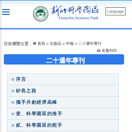
跳
到
Language
主
要
:::
內
容
目前瀏覽位置：
首頁
>
出版品
>
年報
>
二十週年專刊
友善列印
二十週年專刊
序言
矽島之路
攜手共創經濟高峰
壹、科學園區的推手
貳、科學園區的舵手