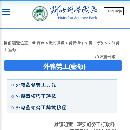
跳
到
Language
主
要
:::
內
容
目前瀏覽位置：
首頁
>
廠商服務
>
勞安環保
>
勞工行政
>
外籍勞
工(藍領)
友善列印
外籍勞工(藍領)
外籍藍領勞工月報
外籍藍領勞工聘僱
外籍藍領勞工離境驗證
維護組室：環安組勞工行政科