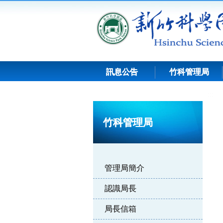
跳
到
主
要
內
容
訊息公告
竹科管理局
:::
竹科管理局
管理局簡介
認識局長
局長信箱