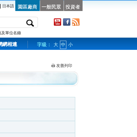
|
日本語
園區廠商
一般民眾
投資者
商及單位名錄
網網相連
字級：
大
中
小
友善列印